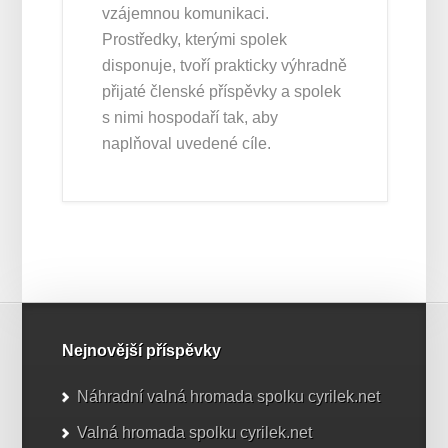
vzájemnou komunikaci.
Prostředky, kterými spolek
disponuje, tvoří prakticky výhradně
přijaté členské příspěvky a spolek
s nimi hospodaří tak, aby
naplňoval uvedené cíle.
Nejnovější příspěvky
Náhradní valná hromada spolku cyrilek.net
Valná hromada spolku cyrilek.net