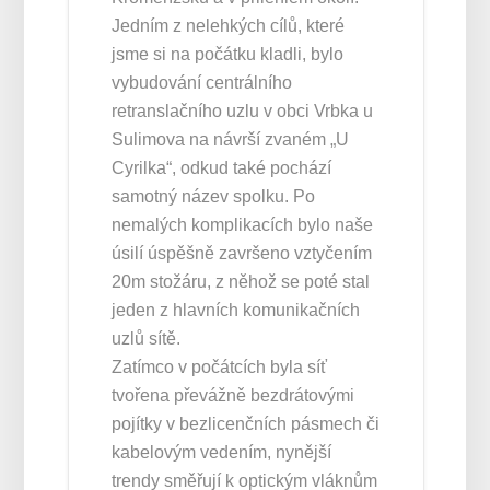
Jedním z nelehkých cílů, které
jsme si na počátku kladli, bylo
vybudování centrálního
retranslačního uzlu v obci Vrbka u
Sulimova na návrší zvaném „U
Cyrilka“, odkud také pochází
samotný název spolku. Po
nemalých komplikacích bylo naše
úsilí úspěšně završeno vztyčením
20m stožáru, z něhož se poté stal
jeden z hlavních komunikačních
uzlů sítě.
Zatímco v počátcích byla síť
tvořena převážně bezdrátovými
pojítky v bezlicenčních pásmech či
kabelovým vedením, nynější
trendy směřují k optickým vláknům