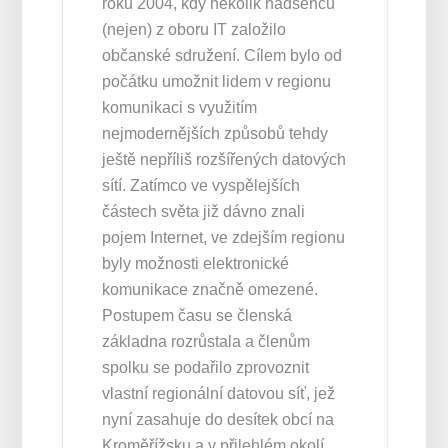
roku 2004, kdy několik nadšenců
(nejen) z oboru IT založilo
občanské sdružení. Cílem bylo od
počátku umožnit lidem v regionu
komunikaci s využitím
nejmodernějších způsobů tehdy
ještě nepříliš rozšířených datových
sítí. Zatímco ve vyspělejších
částech světa již dávno znali
pojem Internet, ve zdejším regionu
byly možnosti elektronické
komunikace značně omezené.
Postupem času se členská
základna rozrůstala a členům
spolku se podařilo zprovoznit
vlastní regionální datovou síť, jež
nyní zasahuje do desítek obcí na
Kroměřížsku a v přilehlém okolí.