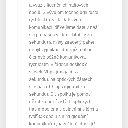
a využití licenčních radiových
spojů. S vývojem technologií roste
rychlost i kvalita datových
komunikací, dříve jsme data v naší
síti přenášeli v kbps (kilobity za
sekundu) a místy ztracený paket
nebyl vyjímkou, dnes již mohou
členové běžně komunikovat
rychlostmi v řádech desítek či
stovek Mbps (megabit za
sekundu), na optických částech
sítě pak i 1 Gbps (gigabit za
sekundu). Síť spolku je pomocí
několika nezávislých optických
tras propojena s ostatními sítěmi a
tvoří tak spolu s nimi globální
komunikační „pavučinu“, dnes již