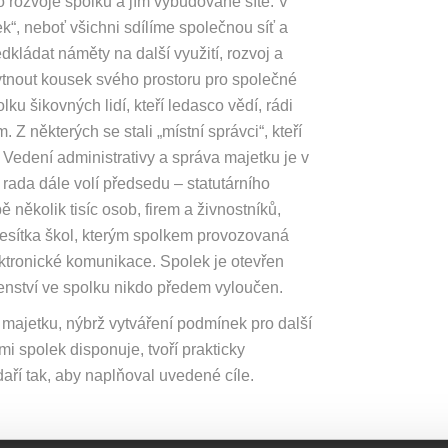
o rozvoje spolku a jím vybudované sítě. V
k“, neboť všichni sdílíme společnou síť a
kládat náměty na další využití, rozvoj a
kytnout kousek svého prostoru pro společné
lku šikovných lidí, kteří ledasco vědí, rádi
Z některých se stali „místní správci“, kteří
. Vedení administrativy a správa majetku je v
 rada dále volí předsedu – statutárního
několik tisíc osob, firem a živnostníků,
 desítka škol, kterým spolkem provozovaná
ektronické komunikace. Spolek je otevřen
lenství ve spolku nikdo předem vyloučen.
majetku, nýbrž vytváření podmínek pro další
i spolek disponuje, tvoří prakticky
aří tak, aby naplňoval uvedené cíle.