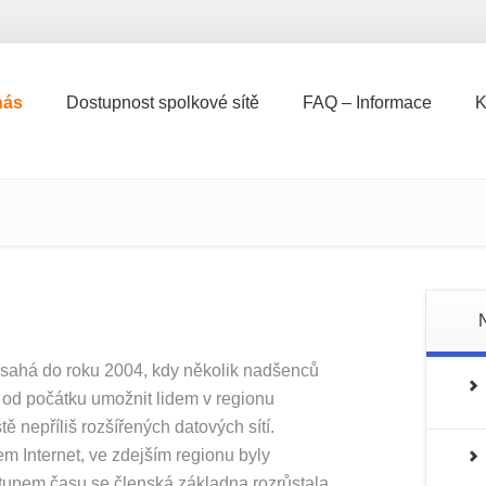
nás
Dostupnost spolkové sítě
FAQ – Informace
K
nás
Dostupnost spolkové sítě
FAQ – Informace
K
e sahá do roku 2004, kdy několik nadšenců
o od počátku umožnit lidem v regionu
 nepříliš rozšířených datových sítí.
em Internet, ve zdejším regionu byly
upem času se členská základna rozrůstala