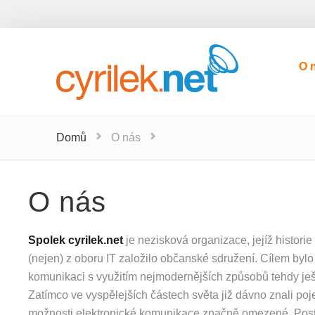
O 
O 
Domů
O nás
O nás
Spolek cyrilek.net
je nezisková organizace, jejíž histori
(nejen) z oboru IT založilo občanské sdružení. Cílem byl
komunikaci s využitím nejmodernějších způsobů tehdy ještě
Zatímco ve vyspělejších částech světa již dávno znali poj
možnosti elektronické komunikace značně omezené. Post