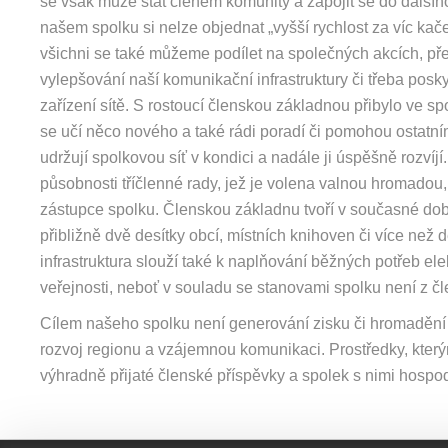
se však může stát členem komunity a zapojit se do dalšíh
našem spolku si nelze objednat „vyšší rychlost za víc kače
všichni se také můžeme podílet na společných akcích, před
vylepšování naší komunikační infrastruktury či třeba pos
zařízení sítě. S rostoucí členskou základnou přibylo ve spo
se učí něco nového a také rádi poradí či pomohou ostatním. 
udržují spolkovou síť v kondici a nadále ji úspěšně rozvíjí
působnosti tříčlenné rady, jež je volena valnou hromadou,
zástupce spolku. Členskou základnu tvoří v současné době 
přibližně dvě desítky obcí, místních knihoven či více než
infrastruktura slouží také k naplňování běžných potřeb el
veřejnosti, neboť v souladu se stanovami spolku není z č
Cílem našeho spolku není generování zisku či hromadění 
rozvoj regionu a vzájemnou komunikaci. Prostředky, kterým
výhradně přijaté členské příspěvky a spolek s nimi hospod