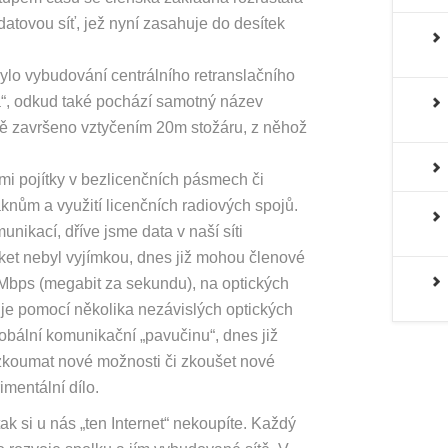
datovou síť, jež nyní zasahuje do desítek
bylo vybudování centrálního retranslačního
a“, odkud také pochází samotný název
ně završeno vztyčením 20m stožáru, z něhož
mi pojítky v bezlicenčních pásmech či
knům a využití licenčních radiových spojů.
unikací, dříve jsme data v naší síti
aket nebyl vyjímkou, dnes již mohou členové
 Mbps (megabit za sekundu), na optických
u je pomocí několika nezávislých optických
globální komunikační „pavučinu“, dnes již
zkoumat nové možnosti či zkoušet nové
imentální dílo.
ak si u nás „ten Internet“ nekoupíte. Každý