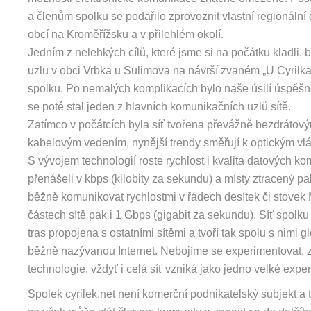
a členům spolku se podařilo zprovoznit vlastní regionální 
obcí na Kroměřížsku a v přilehlém okolí.
Jedním z nelehkých cílů, které jsme si na počátku kladli, 
uzlu v obci Vrbka u Sulimova na návrší zvaném „U Cyrilk
spolku. Po nemalých komplikacích bylo naše úsilí úspěš
se poté stal jeden z hlavních komunikačních uzlů sítě.
Zatímco v počátcích byla síť tvořena převážně bezdrátový
kabelovým vedením, nynější trendy směřují k optickým vlá
S vývojem technologií roste rychlost i kvalita datových kom
přenášeli v kbps (kilobity za sekundu) a místy ztracený p
běžně komunikovat rychlostmi v řádech desítek či stovek
částech sítě pak i 1 Gbps (gigabit za sekundu). Síť spolk
tras propojena s ostatními sítěmi a tvoří tak spolu s nimi 
běžně nazývanou Internet. Nebojíme se experimentovat, 
technologie, vždyť i celá síť vzniká jako jedno velké exper
Spolek cyrilek.net není komerční podnikatelský subjekt a t