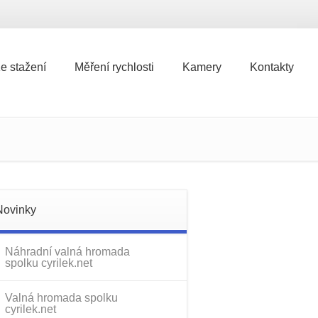
e stažení
Měření rychlosti
Kamery
Kontakty
e stažení
Měření rychlosti
Kamery
Kontakty
Novinky
Náhradní valná hromada
spolku cyrilek.net
Valná hromada spolku
cyrilek.net