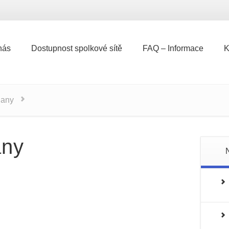
nás
Dostupnost spolkové sítě
FAQ – Informace
K
nás
Dostupnost spolkové sítě
FAQ – Informace
K
ílany
any