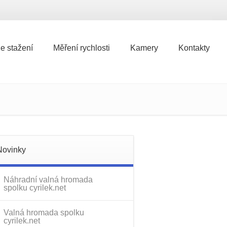
e stažení
Měření rychlosti
Kamery
Kontakty
e stažení
Měření rychlosti
Kamery
Kontakty
Novinky
Náhradní valná hromada
spolku cyrilek.net
Valná hromada spolku
cyrilek.net