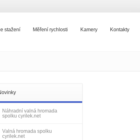
e stažení
Měření rychlosti
Kamery
Kontakty
e stažení
Měření rychlosti
Kamery
Kontakty
Novinky
Náhradní valná hromada
spolku cyrilek.net
Valná hromada spolku
cyrilek.net