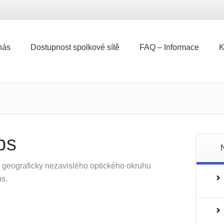
nás
Dostupnost spolkové sítě
FAQ – Informace
K
nás
Dostupnost spolkové sítě
FAQ – Informace
K
ps
) geograficky nezavislého optického okruhu
ps.